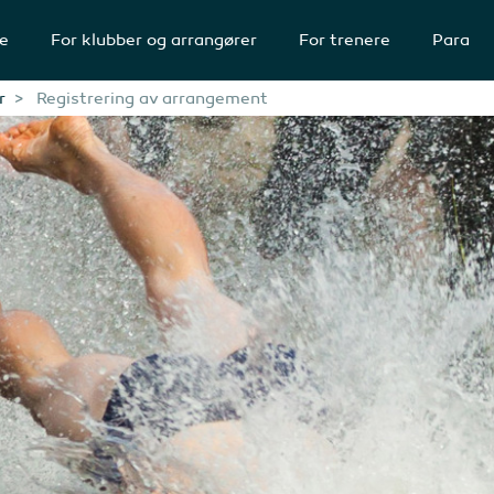
te
For klubber og arrangører
For trenere
Para
r
Registrering av arrangement