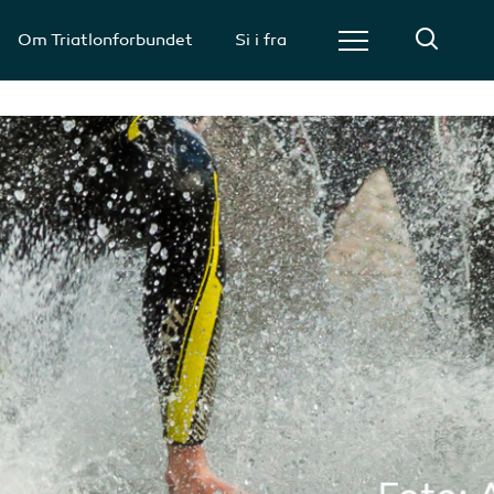
Om Triatlonforbundet
Si i fra