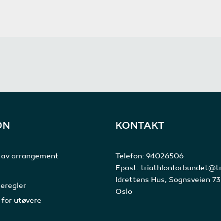
ON
KONTAKT
 av arrangement
Telefon:
94026506
Epost:
triathlonforbundet@tr
Idrettens Hus, Sognsveien 7
eregler
Oslo
 for utøvere