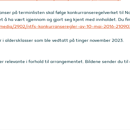
nser på terminlisten skal følge konkurranseregelverket til No
het å ha vært igjennom og gjort seg kjent med innholdet. Du f
/media/2902/ntfs-konkurranseregler-av-10-mai-2016-21090
i aldersklasser som ble vedtatt på tinger november 2023.
er relevante i forhold til arrangementet. Bildene sender du ti