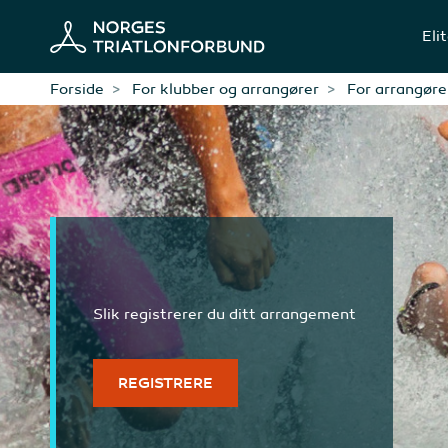
Eli
Forside
For klubber og arrangører
For arrangøre
Slik registrerer du ditt arrangement
REGISTRERE