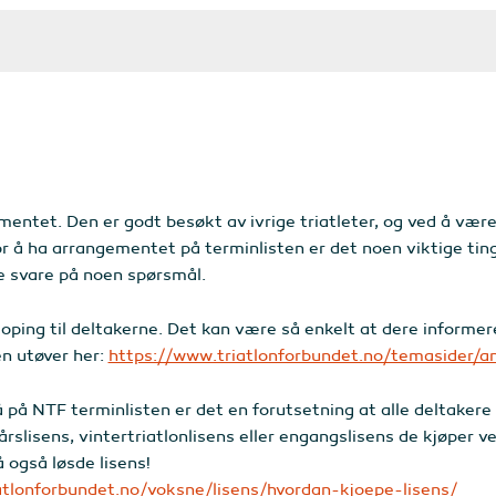
entet. Den er godt besøkt av ivrige triatleter, og ved å være 
for å ha arrangementet på terminlisten er det noen viktige tin
ere svare på noen spørsmål.
ping til deltakerne. Det kan være så enkelt at dere informere
n utøver her:
https://www.triatlonforbundet.no/temasider/an
på NTF terminlisten er det en forutsetning at alle deltakere o
slisens, vintertriatlonlisens eller engangslisens de kjøper ve
også løsde lisens!
atlonforbundet.no/voksne/lisens/hvordan-kjoepe-lisens/