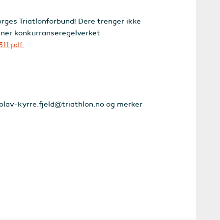
rges Triatlonforbund! Dere trenger ikke
inner konkurranseregelverket
311.pdf
l olav-kyrre.fjeld@triathlon.no og merker