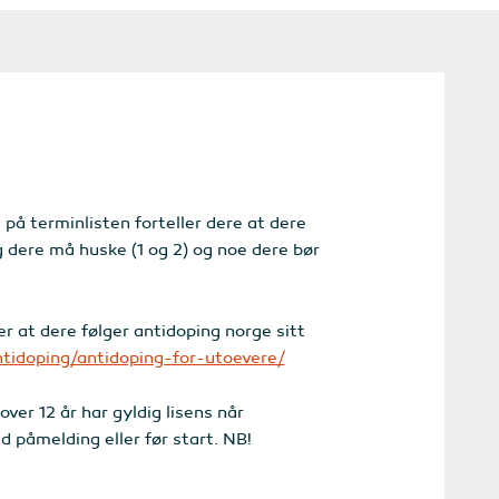
på terminlisten forteller dere at dere
g dere må huske (1 og 2) og noe dere bør
r at dere følger antidoping norge sitt
tidoping/antidoping-for-utoevere/
ver 12 år har gyldig lisens når
d påmelding eller før start. NB!