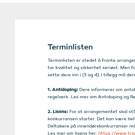
Terminlisten
Terminlisten er stedet å fronte arrangem
tar kvalitet og sikkerhet seriøst. Men 
sette dere inn i (3 og 4). I tillegg må d
1. Antidoping:
Dere informerer om antido
regelverk. Les mer om Antidoping og Re
2. Lisens:
For at arrangementet skal stå 
konkurransen starter. Det kan være helår
Deltakere på innendørskonkurranser må 
Les mer om lisens her:
https://www.tri