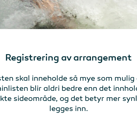
Registrering av arrangement
isten skal inneholde så mye som mulig
isten blir aldri bedre enn det innhold
økte sideområde, og det betyr mer sy
legges inn.