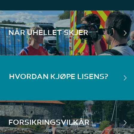
NÅR UHELLET SKJER
HVORDAN KJØPE LISENS?
FORSIKRINGSVILKÅR