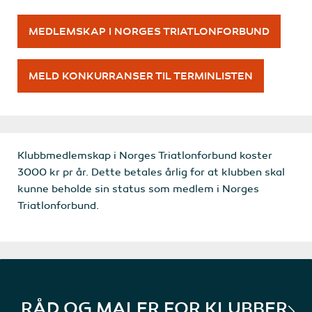
MEDLEMSKAP I NORGES TRIATLONFORBUND
MELD KONKURRANSER TIL TERMINLISTEN
Klubbmedlemskap i Norges Triatlonforbund koster
3000 kr pr år. Dette betales årlig for at klubben skal
kunne beholde sin status som medlem i Norges
Triatlonforbund.
RÅD OG MALER FOR KLUBBER