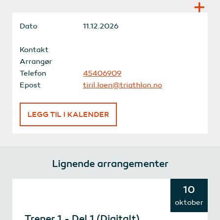
Dato
11.12.2026
Kontakt
Arrangør
Telefon
45406909
Epost
tiril.loen@triathlon.no
LEGG TIL I KALENDER
Lignende arrangementer
10
oktober
Trener 1 - Del 1 (Digitalt)