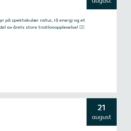
august
byr på spektakulær natur, rå energi og et
 av årets store triatlonopplevelse! 🏊‍♂️
21
august