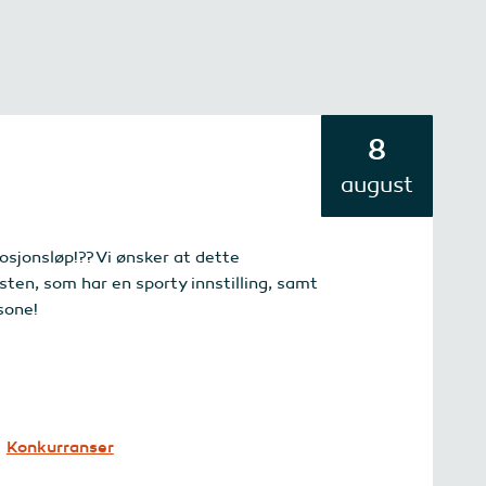
8
august
osjonsløp!?? Vi ønsker at dette
ten, som har en sporty innstilling, samt
sone!
Konkurranser