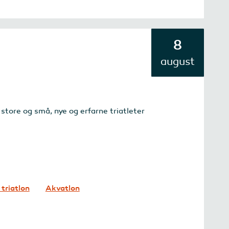
8
august
r store og små, nye og erfarne triatleter
 triatlon
Akvatlon