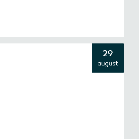
29
august