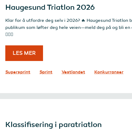
Haugesund Triatlon 2026
Klar for å utfordre deg selv i 2026? 🔥 Haugesund Triatlon 
publikum som løfter deg hele veien—meld deg på og bli en del
🚴‍♀️🏃
LES MER
Supersprint
Sprint
Vestlandet
Konkurranser
Klassifisering i paratriatlon