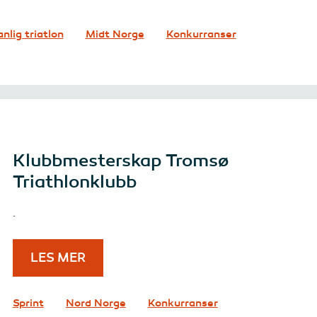
anlig triatlon
Midt Norge
Konkurranser
Klubbmesterskap Tromsø
Triathlonklubb
.
LES MER
Sprint
Nord Norge
Konkurranser