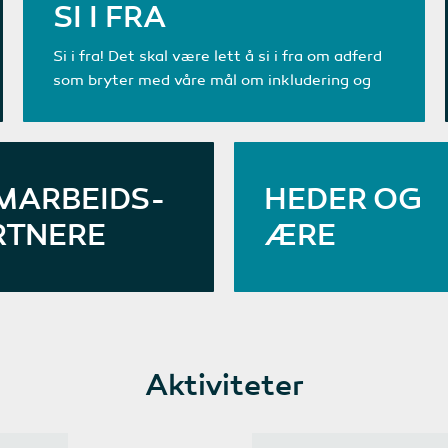
SI I FRA
Si i fra! Det skal være lett å si i fra om adferd
som bryter med våre mål om inkludering og
fellesskap og/eller andre kritikkverdige
forhold. Vi har en varslingskanal som utøvere,
pårørende, ansatte, innleide og frivillige kan
bruke til å m…
MARBEIDS-
HEDER OG
RTNERE
ÆRE
LES MER
Aktiviteter