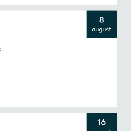
8
august
;
16