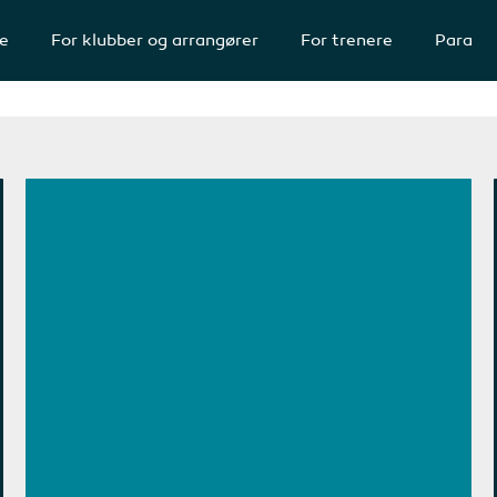
te
For klubber og arrangører
For trenere
Para